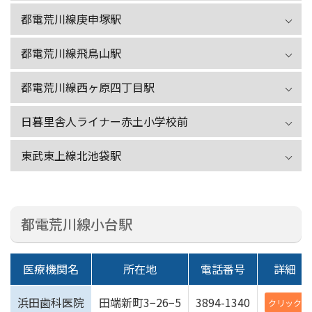
都電荒川線庚申塚駅
都電荒川線飛鳥山駅
都電荒川線西ヶ原四丁目駅
日暮里舎人ライナー
赤土小学校前
東武東上線北池袋駅
都電荒川線小台駅
医療機関名
所在地
電話番号
詳細
浜田歯科医院
田端新町3−26−5
3894-1340
クリック