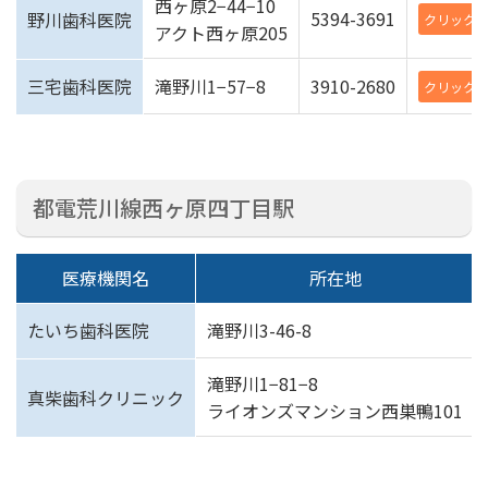
西ヶ原2−44−10
5394-3691
野川歯科医院
クリック
アクト西ヶ原205
三宅歯科医院
滝野川1−57−8
3910-2680
クリック
都電荒川線西ヶ原四丁目駅
医療機関名
所在地
たいち歯科医院
滝野川
3-46-8
滝野川1−81−8
真柴歯科クリニック
ライオンズマンション西巣鴨101