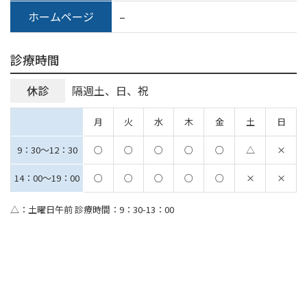
ホームページ
–
診療時間
休診
隔週土、日、祝
月
火
水
木
金
土
日
9：30～12：30
○
○
○
○
○
△
×
14：00～19：00
○
○
○
○
○
×
×
△：土曜日午前 診療時間：9：30-13：00