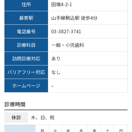
住所
田端4-2-1
最寄駅
山手線駒込駅 徒歩4分
電話番号
03-3827-3741
診療科目
一般・小児歯科
訪問診療対応
あり
バリアフリー対応
なし
ホームページ
–
診療時間
休診
木、日、祝
月
火
水
木
金
土
日