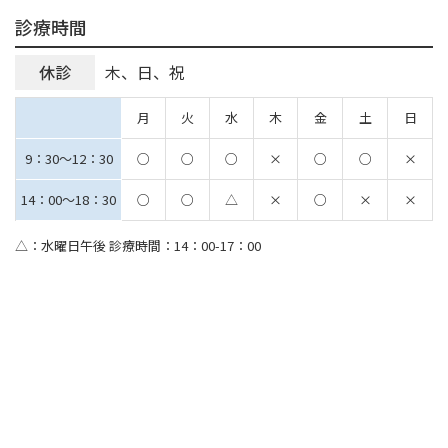
診療時間
休診
木、日、祝
月
火
水
木
金
土
日
9：30～12：30
○
○
○
×
○
○
×
14：00～18：30
○
○
△
×
○
×
×
△：水曜日午後 診療時間：14：00-17：00