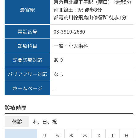
京浜東北線王子駅（南口） 徒歩5分
最寄駅
南北線王子駅 徒歩8分
都電荒川線飛鳥山停留所 徒歩1分
電話番号
03-3910-2680
診療科目
一般・小児歯科
訪問診療対応
あり
バリアフリー対応
なし
ホームページ
–
診療時間
休診
木、日、祝
月
火
水
木
金
土
日