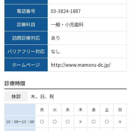
電話番号
03-3824-1887
診療科目
一般・小児歯科
訪問診療対応
あり
バリアフリー対応
なし
ホームページ
http://www.mamoru-dc.jp/
診療時間
休診
木、日、祝
月
火
水
木
金
土
日
10：00～13：00
○
○
○
×
○
○
×