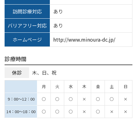
訪問診療対応
あり
バリアフリー対応
あり
ホームページ
http://www.minoura-dc.jp/
診療時間
休診
木、日、祝
月
火
水
木
金
土
日
9：00～12：00
○
○
○
×
○
○
×
14：00～18：00
○
○
○
×
○
×
×