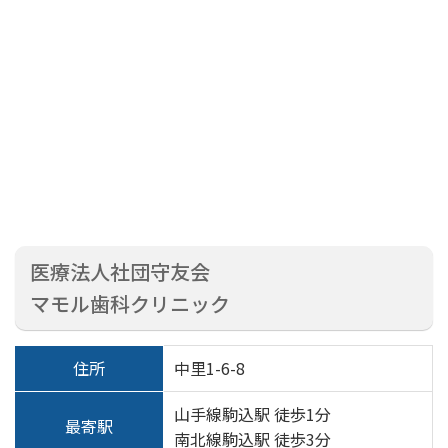
医療法人社団守友会
マモル歯科クリニック
住所
中里1-6-8
山手線駒込駅 徒歩1分
最寄駅
南北線駒込駅 徒歩3分