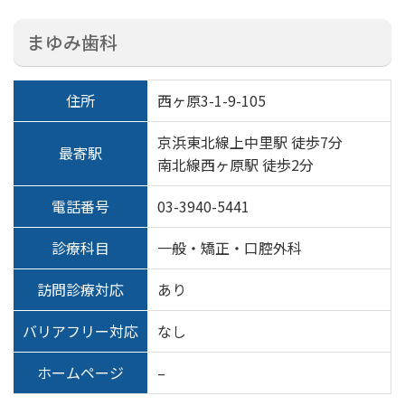
まゆみ歯科
住所
西ヶ原3-1-9-105
京浜東北線上中里駅 徒歩7分
最寄駅
南北線西ヶ原駅 徒歩2分
電話番号
03-3940-5441
診療科目
一般・矯正・口腔外科
訪問診療対応
あり
バリアフリー対応
なし
ホームページ
–